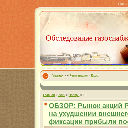
Приве
Обследование газоснаб
Главная
»
»
Регистрация
»
Вход
Главная
»
2019
»
Ноябрь
»
10
ОБЗОР: Рынок акций 
на ухудшении внешнег
фиксации прибыли по