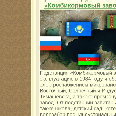
«Комбикормовый зав
Подстанция «Комбикормовый з
эксплуатацию в 1984 году и об
электроснабжением микрорай
Восточный, Солнечный и Инду
Тимашевска, а так же промзон
завод. От подстанции запитаны
также школа, детский сад, кот
водозабор пос. Индустриальны